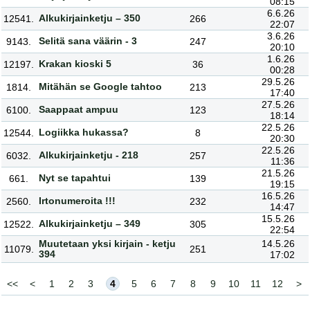
08:15
6.6.26
Alkukirjainketju – 350
12541.
266
22:07
3.6.26
Selitä sana väärin - 3
9143.
247
20:10
1.6.26
Krakan kioski 5
12197.
36
00:28
29.5.26
Mitähän se Google tahtoo
1814.
213
17:40
27.5.26
Saappaat ampuu
6100.
123
18:14
22.5.26
Logiikka hukassa?
12544.
8
20:30
22.5.26
Alkukirjainketju - 218
6032.
257
11:36
21.5.26
Nyt se tapahtui
661.
139
19:15
16.5.26
Irtonumeroita !!!
2560.
232
14:47
15.5.26
Alkukirjainketju – 349
12522.
305
22:54
Muutetaan yksi kirjain - ketju
14.5.26
11079.
251
394
17:02
<<
<
1
2
3
4
5
6
7
8
9
10
11
12
>