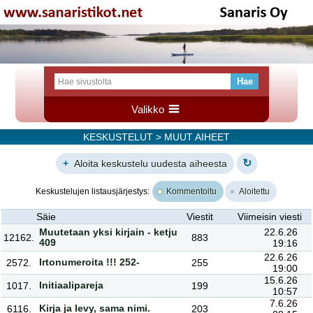
Valikko
KESKUSTELUT
> MUUT AIHEET
↻
+
Aloita keskustelu uudesta aiheesta
Keskustelujen listausjärjestys:
Kommentoitu
Aloitettu
Säie
Viestit
Viimeisin viesti
Muutetaan yksi kirjain - ketju
22.6.26
12162.
883
409
19:16
22.6.26
Irtonumeroita !!! 252-
2572.
255
19:00
15.6.26
Initiaalipareja
1017.
199
10:57
7.6.26
Kirja ja levy, sama nimi.
6116.
203