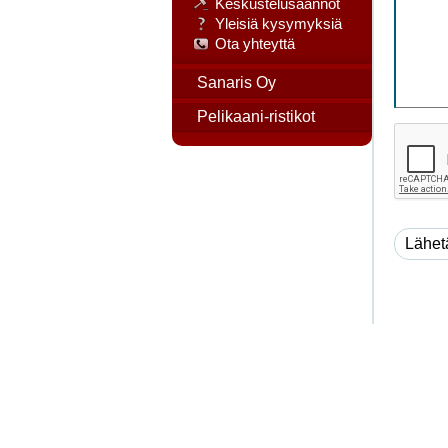
Keskustelusäännöt
Yleisiä kysymyksiä
Ota yhteyttä
Sanaris Oy
Pelikaani-ristikot