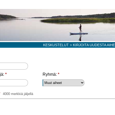
KESKUSTELUT
> KIRJOITA UUDESTA AIH
jä:
*
Ryhmä:
*
*
4000 merkkiä jäljellä