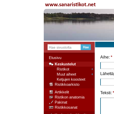
Aihe:
*
Etusivu
Keskustelut
Ristikot
+
Lähettä
Muut aiheet
+
Ketjujen koosteet
Ristikkoarkisto
Artikkelit
Teksti:
Ristikon anatomia
Pakinat
Ristikkosanat