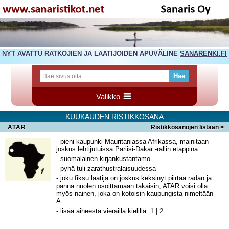
NYT AVATTU RATKOJIEN JA LAATIJOIDEN APUVÄLINE
SANARENKI.FI
Valikko
KUUKAUDEN RISTIKKOSANA
ATAR
Ristikkosanojen listaan >
- pieni kaupunki Mauritaniassa Afrikassa, mainitaan
joskus lehtijutuissa Pariisi-Dakar -rallin etappina
- suomalainen kirjankustantamo
- pyhä tuli zarathustralaisuudessa
- joku fiksu laatija on joskus keksinyt piirtää radan ja
panna nuolen osoittamaan takaisin; ATAR voisi olla
myös nainen, joka on kotoisin kaupungista nimeltään
A
- lisää aiheesta vierailla kielillä:
1
|
2