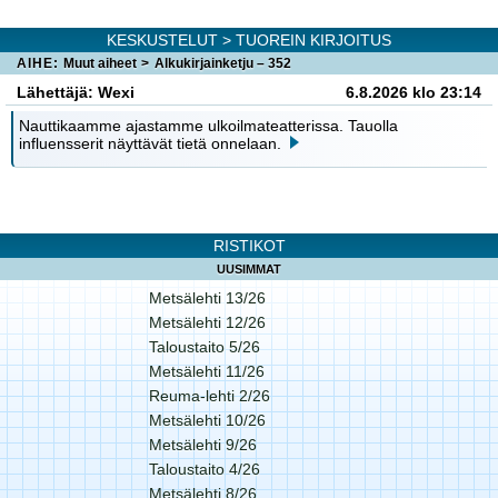
KESKUSTELUT
> TUOREIN KIRJOITUS
AIHE:
Muut aiheet
>
Alkukirjainketju – 352
Lähettäjä: Wexi
6.8.2026 klo 23:14
Nauttikaamme ajastamme ulkoilmateatterissa. Tauolla
influensserit näyttävät tietä onnelaan.
RISTIKOT
UUSIMMAT
Metsälehti 13/26
Metsälehti 12/26
Taloustaito 5/26
Metsälehti 11/26
Reuma-lehti 2/26
Metsälehti 10/26
Metsälehti 9/26
Taloustaito 4/26
Metsälehti 8/26