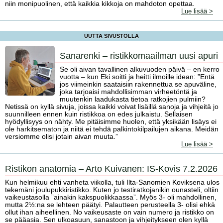
niin monipuolinen, että kaikkia kikkoja on mahdoton opettaa.
Lue lisää >
UUTTA SIVUSTOLLA
Sanarenki – ristikkomaailman uusi apuri
Se oli aivan tavallinen alkuvuoden päivä – en kerro
vuotta – kun Eki soitti ja heitti ilmoille idean: ”Entä
jos viimeinkin saataisiin rakennettua se apuväline,
joka tarjoaisi mahdollisimman virheetöntä ja
muutenkin laadukasta tietoa ratkojien pulmiin?
Netissä on kyllä sivuja, joissa kaikki voivat lisäillä sanoja ja vihjeitä jo
suunnilleen ennen kuin ristikkoa on edes julkaistu. Sellaisen
hyödyllisyys on nähty. Me pitäisimme huolen, että yksikään lisäys ei
ole harkitsematon ja niitä ei tehdä palkintokilpailujen aikana. Meidän
versiomme olisi jotain aivan muuta.”
Lue lisää >
Ristikon anatomia – Arto Kuivanen: IS-Kovis 7.2.2026
Kun helmikuu ehti vanheta viikolla, tuli Ilta-Sanomien Koviksena ulos
tekemäni joulupukkiristikko. Kuten jo testiratkojanikin ounasteli, oltiin
vaikeustasolla ”ainakin kakspuolikkaassa”. Myös 3- oli mahdollinen,
mutta 2½:na se lehteen päätyi. Palautteen perusteella 3- olisi ehkä
ollut ihan aiheellinen. No vaikeusaste on vain numero ja ristikko on
se pääasia. Sen ulkoasuun, sanastoon ja vihjeitykseen olen kyllä