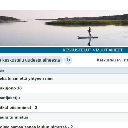
KESKUSTELUT
> MUUT AIHEET
a keskustelu uudesta aiheesta
↻
Keskustelujen list
ie
ekä biisin että yhtyeen nimi
ukujono 18
aatijaketju
itkät biisinnimet - 3
aulu tunnistus
olme samaa sanaa laulun nimessä - 2