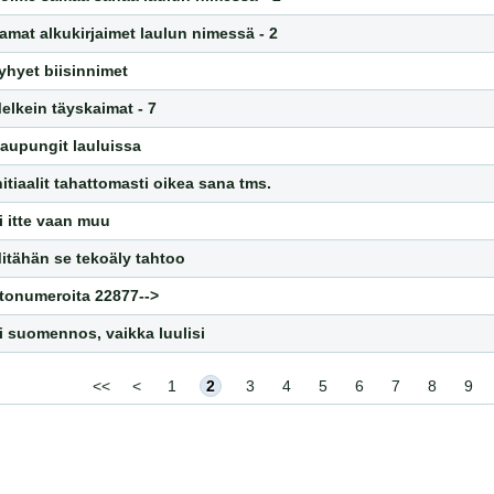
amat alkukirjaimet laulun nimessä - 2
yhyet biisinnimet
elkein täyskaimat - 7
aupungit lauluissa
nitiaalit tahattomasti oikea sana tms.
i itte vaan muu
itähän se tekoäly tahtoo
rtonumeroita 22877-->
i suomennos, vaikka luulisi
<<
<
1
2
3
4
5
6
7
8
9