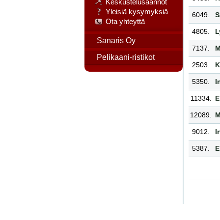
Keskustelusäännöt
Yleisiä kysymyksiä
6049.
S
Ota yhteyttä
4805.
L
Sanaris Oy
7137.
M
Pelikaani-ristikot
2503.
K
5350.
I
11334.
E
12089.
M
9012.
I
5387.
E