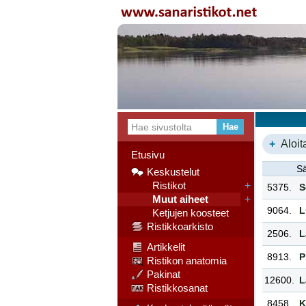
+
Aloit
Etusivu
Sä
Keskustelut
Ristikot
+
5375.
S
Muut aiheet
+
9064.
L
Ketjujen koosteet
Ristikkoarkisto
2506.
L
Artikkelit
8913.
P
Ristikon anatomia
Pakinat
12600.
L
Ristikkosanat
8458.
K