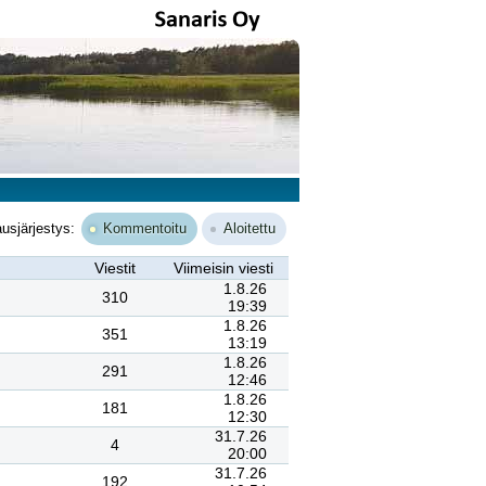
ausjärjestys:
Kommentoitu
Aloitettu
Viestit
Viimeisin viesti
1.8.26
310
19:39
1.8.26
351
13:19
1.8.26
291
12:46
1.8.26
181
12:30
31.7.26
4
20:00
31.7.26
192