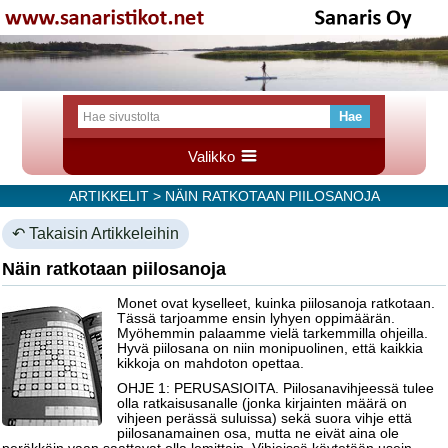
Valikko
ARTIKKELIT
> NÄIN RATKOTAAN PIILOSANOJA
↶ Takaisin Artikkeleihin
Näin ratkotaan piilosanoja
Monet ovat kyselleet, kuinka piilosanoja ratkotaan.
Tässä tarjoamme ensin lyhyen oppimäärän.
Myöhemmin palaamme vielä tarkemmilla ohjeilla.
Hyvä piilosana on niin monipuolinen, että kaikkia
kikkoja on mahdoton opettaa.
OHJE 1: PERUSASIOITA. Piilosanavihjeessä tulee
olla ratkaisusanalle (jonka kirjainten määrä on
vihjeen perässä suluissa) sekä suora vihje että
piilosanamainen osa, mutta ne eivät aina ole