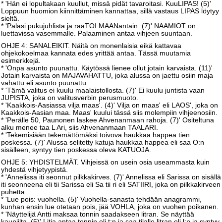
* 'Hän ei lopultakaan kuullut, missä pidät tavaroitasi. KuuLIPAS! (5)'
Loppuun huomion kiinnittäminen kannattaa, sillä vastaus LIPAS löytyy
sieltä.
* 'Palasi pukujuhlista ja raaTOI MAANantain. (7)' NAAMIOT on
luettavissa vasemmalle. Palaaminen antaa vihjeen suuntaan.
OHJE 4: SANALEIKIT. Näitä on monenlaisia eikä kattavaa
ohjekokoelmaa kannata edes yrittää antaa. Tässä muutamia
esimerkkejä.
* 'Onpa asunto puunattu. Käytössä lienee ollut jotain karvaista. (11)'
Jotain karvaista on MAJAVAHATTU, joka alussa on jaettu osiin maja
vahattu eli asunto puunattu.
* 'Tämä valitus ei kuulu maalaistollosta. (7)' Ei kuulu juntista vaan
JUPISTA, joka on valitusverbin perusmuoto.
* 'Kaakkois-Aasiassa vilja maas'. (4)' Vilja on maas' eli LAOS', joka on
Kaakkois-Aasian maa. Maas' kuului tässä siis molempiin vihjeenosiin.
* 'Perälle 50, Paunonen laskee Ahvenanmaan rahoja. (7)' Ositeltuna
alku menee taa L Ari, siis Ahvenanmaan TAALARI.
* 'Tekemisiään tekemättömäksi toivova haukkaa happea tien
poskessa. (7)' Alussa selitetty katuja haukkaa happea eli saa O:n
sisälleen, syntyy tien poskessa oleva KATUOJA.
OHJE 5: YHDISTELMÄT. Vihjeissä on usein osia useammasta kuin
yhdestä vihjetyypistä.
* 'Annelissa iti seonnut pilkkakirves. (7)' Annelissa eli Sarissa on sisällä
iti seonneena eli tii Sarissa eli Sa tii ri eli SATIIRI, joka on pilkkakirveen
puhetta.
* 'Lue pois: vuohella. (5)' Vuohella-sanasta tehdään anagrammi,
kunhan ensin lue otetaan pois, jää VOHLA, joka on vuohen poikanen.
* 'Näyttelijä Antti maksaa tonnin saadakseen litran. Se näyttää
kauniilta. (5)' Litja antaa tonnin eli t:n ja saa tilalle litran eli l:n ja syntyy