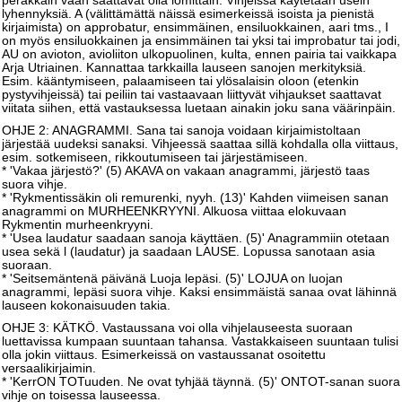
peräkkäin vaan saattavat olla lomittain. Vihjeissä käytetään usein
lyhennyksiä. A (välittämättä näissä esimerkeissä isoista ja pienistä
kirjaimista) on approbatur, ensimmäinen, ensiluokkainen, aari tms., I
on myös ensiluokkainen ja ensimmäinen tai yksi tai improbatur tai jodi,
AU on avioton, avioliiton ulkopuolinen, kulta, ennen pairia tai vaikkapa
Arja Utriainen. Kannattaa tarkkailla lauseen sanojen merkityksiä.
Esim. kääntymiseen, palaamiseen tai ylösalaisin oloon (etenkin
pystyvihjeissä) tai peiliin tai vastaavaan liittyvät vihjaukset saattavat
viitata siihen, että vastauksessa luetaan ainakin joku sana väärinpäin.
OHJE 2: ANAGRAMMI. Sana tai sanoja voidaan kirjaimistoltaan
järjestää uudeksi sanaksi. Vihjeessä saattaa sillä kohdalla olla viittaus,
esim. sotkemiseen, rikkoutumiseen tai järjestämiseen.
* 'Vakaa järjestö?' (5) AKAVA on vakaan anagrammi, järjestö taas
suora vihje.
* 'Rykmentissäkin oli remurenki, nyyh. (13)' Kahden viimeisen sanan
anagrammi on MURHEENKRYYNI. Alkuosa viittaa elokuvaan
Rykmentin murheenkryyni.
* 'Usea laudatur saadaan sanoja käyttäen. (5)' Anagrammiin otetaan
usea sekä l (laudatur) ja saadaan LAUSE. Lopussa sanotaan asia
suoraan.
* 'Seitsemäntenä päivänä Luoja lepäsi. (5)' LOJUA on luojan
anagrammi, lepäsi suora vihje. Kaksi ensimmäistä sanaa ovat lähinnä
lauseen kokonaisuuden takia.
OHJE 3: KÄTKÖ. Vastaussana voi olla vihjelauseesta suoraan
luettavissa kumpaan suuntaan tahansa. Vastakkaiseen suuntaan tulisi
olla jokin viittaus. Esimerkeissä on vastaussanat osoitettu
versaalikirjaimin.
* 'KerrON TOTuuden. Ne ovat tyhjää täynnä. (5)' ONTOT-sanan suora
vihje on toisessa lauseessa.