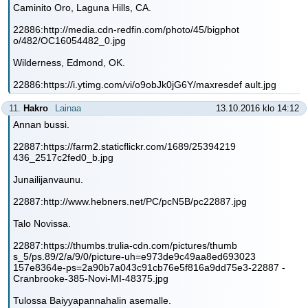
Caminito Oro, Laguna Hills, CA.
22886:http://media.cdn-redfin.com/photo/45/bigphot
o/482/OC16054482_0.jpg
Wilderness, Edmond, OK.
22886:https://i.ytimg.com/vi/o9obJk0jG6Y/maxresdef ault.jpg
11.
Hakro
Lainaa
13.10.2016 klo 14:12
Annan bussi.
22887:https://farm2.staticflickr.com/1689/25394219
436_2517c2fed0_b.jpg
Junailijanvaunu.
22887:http://www.hebners.net/PC/pcN5B/pc22887.jpg
Talo Novissa.
22887:https://thumbs.trulia-cdn.com/pictures/thumb
s_5/ps.89/2/a/9/0/picture-uh=e973de9c49aa8ed693023
157e8364e-ps=2a90b7a043c91cb76e5f816a9dd75e3-22887 -
Cranbrooke-385-Novi-MI-48375.jpg
Tulossa Baiyyapannahalin asemalle.