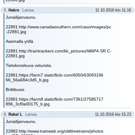
5.
Hakro
Lainaa
11.10.2016 klo 11:16
Junailijanvaunu.
22881:http://www.canadasouthern.com/caso/images/pc
-22881.jpg
Asemalla yöllä.
22881:http://traintrackers.com/kk_pictures/WAP4-SR C-
22881.jpg
Tietokonekuva veturista.
22881:https://farm7.staticflickr.com/6050/63093196
66_56a684c3d5_b.jpg
Brittibussi.
22881:https://farm8.staticflickr.com/7361/27585717
896_3cf0e00175_b.jpg
6.
Rakel L
Lainaa
11.10.2016 klo 15:23
Junailijanvaunu.
22882:http://www.trainweb.org/oldtimetrains/photos