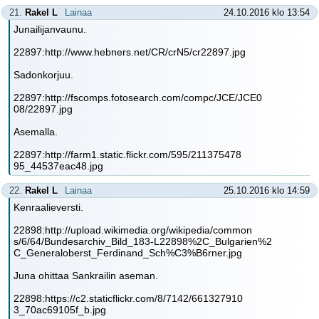
21.
Rakel L
Lainaa
24.10.2016 klo 13:54
Junailijanvaunu.
22897:http://www.hebners.net/CR/crN5/cr22897.jpg
Sadonkorjuu.
22897:http://fscomps.fotosearch.com/compc/JCE/JCE0
08/22897.jpg
Asemalla.
22897:http://farm1.static.flickr.com/595/211375478
95_44537eac48.jpg
22.
Rakel L
Lainaa
25.10.2016 klo 14:59
Kenraalieversti.
22898:http://upload.wikimedia.org/wikipedia/common
s/6/64/Bundesarchiv_Bild_183-L22898%2C_Bulgarien%2
C_Generaloberst_Ferdinand_Sch%C3%B6rner.jpg
Juna ohittaa Sankrailin aseman.
22898:https://c2.staticflickr.com/8/7142/661327910
3_70ac69105f_b.jpg