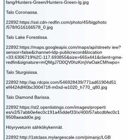
fang/Hunters-Green/Hunters-Green-lg.jpg
Talo Coronassa.
22892:https://ssl.cdn-redfin.com/photo/45/bigphoto
/578/IG16166578_0.jpg
Talo Lake Forestissa.
22892:https://maps.googleapis.com/maps/api/streetv iew?
sensor=false&channel=ldp-publicrecord&location
=33.6306719%2C-117.693855&size=665x441&client=gme-
redfin&signature=mQMgJ7D0QV0hzKmjVwOakCMhwpo=
Talo Sturgisissa.
22892:http://ap.rdcpix.com/546928439/771ad61904d51
ef4424df40bc300471fl-m0xd-w1020_h770_q80.jpg
Talo Diamond Barissa.
22892:https://st2.openlistings.com/images/properti
es/v2/57abb0e4ec0c191a45ddef33/x/400/57abcdbfec0c1
9508aeadd0e.jpg
Höyryveturin sähkökykennät.
22892:http://1stclass.mylargescale.com/pimanjc/LGB