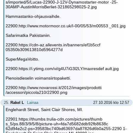
s/imported/5/Lucas-22900-J-12V-Dynamostarter-motor -25-
30AMP-AustinMorrisBerliet-321865298025-2.jpg
Hammastanko-ohjausvaihde.
22900:http://www.motormoor.co.uk/I-00/05/53/m00553 _001.jpg
Safarimatka Pakistaniin.
22900:https://cdn-az.allevents.in/banners/ef1b5ccf
05350b309613810d5964277d
SuperMegaVoitto.
22900:https://i.ytimg.com/vi/g4U7iG3l2LY/maxresdef ault.jpg
Pienoisdieselin voimansiirtopaketti.
22900:http://www.novarossi.it/2012/images/prodotti
/accessori/piccola210/22900.png
25.
Rakel L
Lainaa
27.10.2016 klo 12:57
Englehardt Street, Saint Clair Shores, MI.
22901:https://thumbs.trulia-cdn.com/pictures/thumb
s_5/ps.88/3/9/5/8/picture-uh=fda7d5682ddb92fb8638c
62d94e2c2-ps=39583bc740bd63697da87826d6b0a255-2290 1-