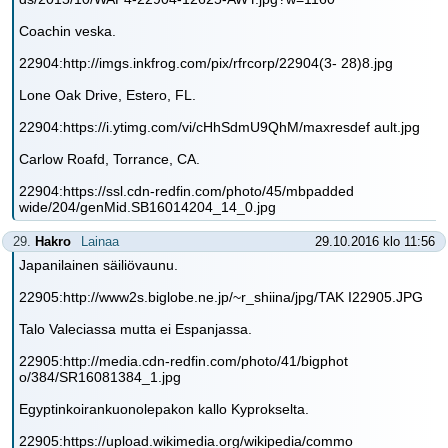
Coachin veska.
22904:http://imgs.inkfrog.com/pix/rfrcorp/22904(3- 28)8.jpg
Lone Oak Drive, Estero, FL.
22904:https://i.ytimg.com/vi/cHhSdmU9QhM/maxresdef ault.jpg
Carlow Roafd, Torrance, CA.
22904:https://ssl.cdn-redfin.com/photo/45/mbpadded
wide/204/genMid.SB16014204_14_0.jpg
29.
Hakro
Lainaa
29.10.2016 klo 11:56
Japanilainen säiliövaunu.
22905:http://www2s.biglobe.ne.jp/~r_shiina/jpg/TAK I22905.JPG
Talo Valeciassa mutta ei Espanjassa.
22905:http://media.cdn-redfin.com/photo/41/bigphot
o/384/SR16081384_1.jpg
Egyptinkoirankuonolepakon kallo Kyprokselta.
22905:https://upload.wikimedia.org/wikipedia/commo