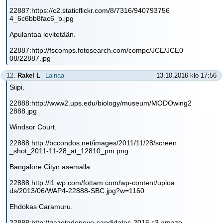
22887:https://c2.staticflickr.com/8/7316/940793756
4_6c6bb8fac6_b.jpg
Apulantaa levitetään.
22887:http://fscomps.fotosearch.com/compc/JCE/JCE0
08/22887.jpg
12.
Rakel L
Lainaa
13.10.2016 klo 17:56
Siipi.
22888:http://www2.ups.edu/biology/museum/MODOwing2
2888.jpg
Windsor Court.
22888:http://bccondos.net/images/2011/11/28/screen
_shot_2011-11-28_at_12810_pm.png
Bangalore Cityn asemalla.
22888:http://i1.wp.com/fottam.com/wp-content/uploa
ds/2013/06/WAP4-22888-SBC.jpg?w=1160
Ehdokas Caramuru.
22888:http://gazetadopovo-candidatos-2016.s3.amazo