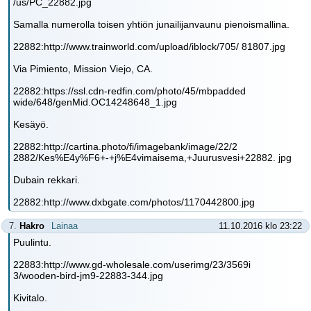
/us/PC_22882.jpg
Samalla numerolla toisen yhtiön junailijanvaunu pienoismallina.
22882:http://www.trainworld.com/upload/iblock/705/ 81807.jpg
Via Pimiento, Mission Viejo, CA.
22882:https://ssl.cdn-redfin.com/photo/45/mbpadded
wide/648/genMid.OC14248648_1.jpg
Kesäyö.
22882:http://cartina.photo/fi/imagebank/image/22/2
2882/Kes%E4y%F6+-+j%E4vimaisema,+Juurusvesi+22882. jpg
Dubain rekkari.
22882:http://www.dxbgate.com/photos/1170442800.jpg
7.
Hakro
Lainaa
11.10.2016 klo 23:22
Puulintu.
22883:http://www.gd-wholesale.com/userimg/23/3569i
3/wooden-bird-jm9-22883-344.jpg
Kivitalo.