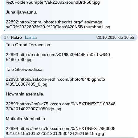
%20Folder/SumpterVal-22892-soundBrd-58r.jpg
Junailijanvaunu.
22892:http://conrailphotos.thecrhs.org/files/image
s/CR%2022892%20-%20Class%20N5B.thumbnail.jpg
17.
Hakro
Lainaa
20.10.2016 klo 10:55
Talo Grand Terracessa.
22893:http://p.rdcpix.com/v01/l8a394445-m0xd-w640_
h480_q80.jpg
Talo Sherwoodissa.
22893:https://ssl.cdn-redfin.com/photo/84/bigphoto
/485/16007485_0.jpg
Howrahin asemalla.
22893:https://im0-c75.kxcdn.com/0/NEXT/NEXT/109348
3/0/20140220071050lkjo.jpg
Matkalla Mumbaihin.
22894:https://im0-c75.kxcdn.com/0/NEXT/NEXT/963008
/0/1016185101522331201288042125216618n.jpg