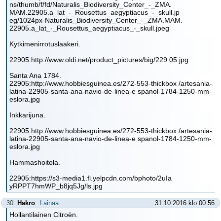
ns/thumb/f/fd/Naturalis_Biodiversity_Center_-_ZMA.
MAM.22905.a_lat_-_Rousettus_aegyptiacus_-_skull.jp
eg/1024px-Naturalis_Biodiversity_Center_-_ZMA.MAM.
22905.a_lat_-_Rousettus_aegyptiacus_-_skull.jpeg
Kytkimenirrotuslaakeri.
22905:http://www.oldi.net/product_pictures/big/229 05.jpg
Santa Ana 1784.
22905:http://www.hobbiesguinea.es/272-553-thickbox /artesania-
latina-22905-santa-ana-navio-de-linea-e spanol-1784-1250-mm-
eslora.jpg
Inkkarijuna.
22905:http://www.hobbiesguinea.es/272-553-thickbox /artesania-
latina-22905-santa-ana-navio-de-linea-e spanol-1784-1250-mm-
eslora.jpg
Hammashoitola.
22905:https://s3-media1.fl.yelpcdn.com/bphoto/2uIa
yRPPT7hmWP_b8jq5Jg/ls.jpg
30.
Hakro
Lainaa
31.10.2016 klo 00:56
Hollantilainen Citroën.