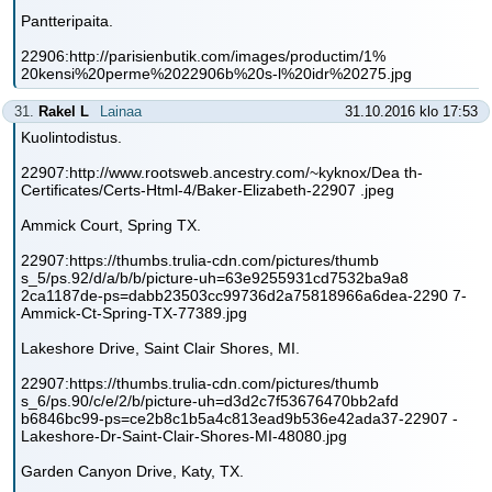
Pantteripaita.
22906:http://parisienbutik.com/images/productim/1%
20kensi%20perme%2022906b%20s-l%20idr%20275.jpg
31.
Rakel L
Lainaa
31.10.2016 klo 17:53
Kuolintodistus.
22907:http://www.rootsweb.ancestry.com/~kyknox/Dea th-
Certificates/Certs-Html-4/Baker-Elizabeth-22907 .jpeg
Ammick Court, Spring TX.
22907:https://thumbs.trulia-cdn.com/pictures/thumb
s_5/ps.92/d/a/b/b/picture-uh=63e9255931cd7532ba9a8
2ca1187de-ps=dabb23503cc99736d2a75818966a6dea-2290 7-
Ammick-Ct-Spring-TX-77389.jpg
Lakeshore Drive, Saint Clair Shores, MI.
22907:https://thumbs.trulia-cdn.com/pictures/thumb
s_6/ps.90/c/e/2/b/picture-uh=d3d2c7f53676470bb2afd
b6846bc99-ps=ce2b8c1b5a4c813ead9b536e42ada37-22907 -
Lakeshore-Dr-Saint-Clair-Shores-MI-48080.jpg
Garden Canyon Drive, Katy, TX.