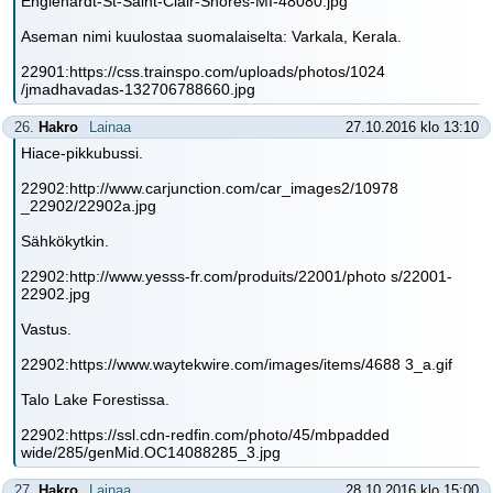
Englehardt-St-Saint-Clair-Shores-MI-48080.jpg
Aseman nimi kuulostaa suomalaiselta: Varkala, Kerala.
22901:https://css.trainspo.com/uploads/photos/1024
/jmadhavadas-132706788660.jpg
26.
Hakro
Lainaa
27.10.2016 klo 13:10
Hiace-pikkubussi.
22902:http://www.carjunction.com/car_images2/10978
_22902/22902a.jpg
Sähkökytkin.
22902:http://www.yesss-fr.com/produits/22001/photo s/22001-
22902.jpg
Vastus.
22902:https://www.waytekwire.com/images/items/4688 3_a.gif
Talo Lake Forestissa.
22902:https://ssl.cdn-redfin.com/photo/45/mbpadded
wide/285/genMid.OC14088285_3.jpg
27.
Hakro
Lainaa
28.10.2016 klo 15:00