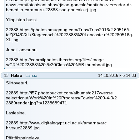
naws.com/fotos/santinhos/rj/sao-goncalo/santinho-v ereador-dr-
benedito-caramuru-22888-sao-goncalo-rj. jpg
Yliopiston bussi.
22888:https://photos.smugmug.com/Trips/Trips2016/2 80516/i-
tcZjZf4/0/XL/Stagecoach%2022888%20Lancaste r%20280516g-
XL.jpg
Junailijanvaunu.
22888:http://conrailphotos.thecrhs.org/files/image
s/CR%2022888%20-%20Class%20N5B.thumbnail.jpg
13.
Hakro
Lainaa
14.10.2016 klo 14:33
Siirtoveturi.
22889:http://i57.photobucket.com/albums/g217/wesse
xelectricnut/Work%20In%20Progress/Fowler%200-4-0/2
2889render.jpg?t=1238689471
Lasiesine.
22889:http://www.digitalegypt.ucl.ac.uk/amarna/arc
hive/uc22889.jpg
Päittäispainelevy.