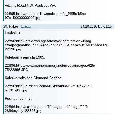
Adams Road NW, Poulsbo, WA.
22895:http://photos.zillowstatic.com/p_f/IS5uik5nc
97e1l0000000000.jpg
20.
Hakro
Lainaa
24.10.2016 klo 01:15
Leukaluu.
22896:http://previews.agefotostock.com/previewimag
e/bajaage/a4bd3b77674ce2c73a1f665f1eebca0c/MED-Med RF-
22896.jpg
Kuletaan asemalla 1905.
22896:http://www.mainememory.net/media/images/625/
75/22896.JPG
Kaksikerroksinen Diamond Barissa.
22896:http://p.rdcpix.com/v01/ldbe86d45-m0xd-w640_
h480_q80.jpg
Puuhaa juuri nyt.
22896:http://cartina.photo/fi/imagebank/image/22/2
2896/syksy+22896.jpg