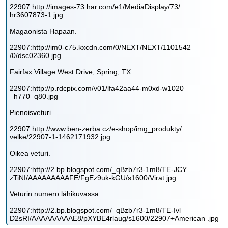
22907:http://images-73.har.com/e1/MediaDisplay/73/
hr3607873-1.jpg
Magaonista Hapaan.
22907:http://im0-c75.kxcdn.com/0/NEXT/NEXT/1101542
/0/dsc02360.jpg
Fairfax Village West Drive, Spring, TX.
22907:http://p.rdcpix.com/v01/lfa42aa44-m0xd-w1020
_h770_q80.jpg
Pienoisveturi.
22907:http://www.ben-zerba.cz/e-shop/img_produkty/
velke/22907-1-1462171932.jpg
Oikea veturi.
22907:http://2.bp.blogspot.com/_qBzb7r3-1m8/TE-JCY
zTiNI/AAAAAAAAAFE/FgEz9uk-kGU/s1600/Virat.jpg
Veturin numero lähikuvassa.
22907:http://2.bp.blogspot.com/_qBzb7r3-1m8/TE-Ivl
D2sRI/AAAAAAAAAE8/pXYBE4rlaug/s1600/22907+American .jpg