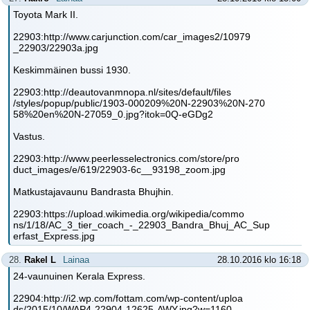
Toyota Mark II.
22903:http://www.carjunction.com/car_images2/10979
_22903/22903a.jpg
Keskimmäinen bussi 1930.
22903:http://deautovanmnopa.nl/sites/default/files
/styles/popup/public/1903-000209%20N-22903%20N-270
58%20en%20N-27059_0.jpg?itok=0Q-eGDg2
Vastus.
22903:http://www.peerlesselectronics.com/store/pro
duct_images/e/619/22903-6c__93198_zoom.jpg
Matkustajavaunu Bandrasta Bhujhin.
22903:https://upload.wikimedia.org/wikipedia/commo
ns/1/18/AC_3_tier_coach_-_22903_Bandra_Bhuj_AC_Sup
erfast_Express.jpg
28.
Rakel L
Lainaa
28.10.2016 klo 16:18
24-vaunuinen Kerala Express.
22904:http://i2.wp.com/fottam.com/wp-content/uploa
ds/2015/10/WAP4-22904-12625-AWY.jpg?w=1160