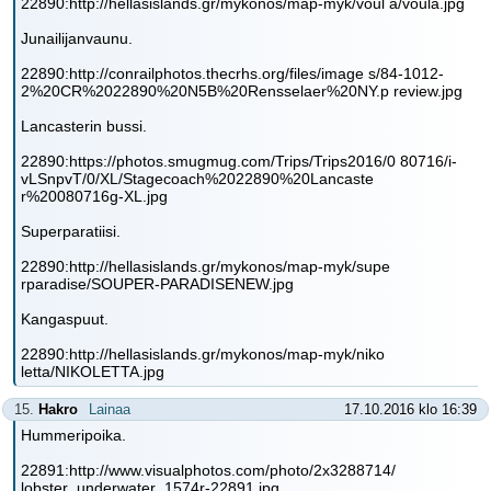
22890:http://hellasislands.gr/mykonos/map-myk/voul a/voula.jpg
Junailijanvaunu.
22890:http://conrailphotos.thecrhs.org/files/image s/84-1012-
2%20CR%2022890%20N5B%20Rensselaer%20NY.p review.jpg
Lancasterin bussi.
22890:https://photos.smugmug.com/Trips/Trips2016/0 80716/i-
vLSnpvT/0/XL/Stagecoach%2022890%20Lancaste
r%20080716g-XL.jpg
Superparatiisi.
22890:http://hellasislands.gr/mykonos/map-myk/supe
rparadise/SOUPER-PARADISENEW.jpg
Kangaspuut.
22890:http://hellasislands.gr/mykonos/map-myk/niko
letta/NIKOLETTA.jpg
15.
Hakro
Lainaa
17.10.2016 klo 16:39
Hummeripoika.
22891:http://www.visualphotos.com/photo/2x3288714/
lobster_underwater_1574r-22891.jpg