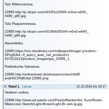
Talo Wildomarissa.
22885:http://p.rdcpix.com/v01/lf1e18345-m0xd-w640_
h480_q80.jpg
Talo Plaqueminessa.
22885:http://p.rdcpix.com/v01/l64d35344-m0xd-w640_
h480_q80.jpg
Alavesiletku.
22885:https://res.cloudinary.com/rallysport/image/ private/s--
DPzg9Jk4--/f_auto,t_auto_rsd_product/v1
437021613/product_images/gat_22885_1
Paikkakunta Saksassa.
22885:http://onlinestreet.de/strassen/ortsschild/B
arsb%C3%BCttel.22885.png
10.
Rakel L
Lainaa
12.10.2016 klo 18:17
Vaalean ruskea.
22886:http://www.art-paints.com/Paints/Marker/Art- Kure/Rustic-
Watercolor-Sketch/Light-Brown/Light-Br own-lg.jpg