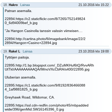
18.
Hakro
Lainaa
21.10.2016 klo 15:22
Patnan asemalla.
22894:https://c2.staticflickr.com/8/7265/752149824
0_6d94009bef_b.jpg
"Ja Hangon Casinolla tanssin valssin viimeisen....
22894:http://cartina.photo/fi/imagebank/image/22/2
2894/Hangon+Casino+22894.jpg
19.
Rakel L
Lainaa
23.10.2016 klo 19:00
Tyttöjen paitoja.
22895:http://1.bp.blogspot.com/_DZuMKHuf6tQ/RvvARh
UtTkI/AAAAAAAAAQA/IMnoVXcCbRA/s400/22895.jpg
Uluberian asemalla.
22895:https://c1.staticflickr.com/9/8192/836466088
4_1af9881825_b.jpg
Greyhawk Road, Wildomar, CA.
22895:https://ssl.cdn-redfin.com/photo/45/mbpadded
wide/396/genMid.SW16145396_0.jpg