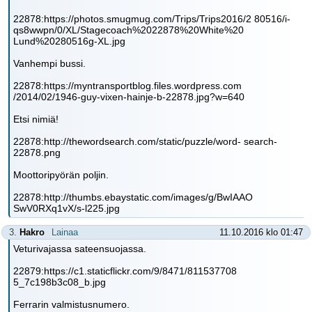
22878:https://photos.smugmug.com/Trips/Trips2016/2 80516/i-
qs8wwpn/0/XL/Stagecoach%2022878%20White%20
Lund%20280516g-XL.jpg
Vanhempi bussi.
22878:https://myntransportblog.files.wordpress.com
/2014/02/1946-guy-vixen-hainje-b-22878.jpg?w=640
Etsi nimiä!
22878:http://thewordsearch.com/static/puzzle/word- search-
22878.png
Moottoripyörän poljin.
22878:http://thumbs.ebaystatic.com/images/g/BwIAAO
SwV0RXq1vX/s-l225.jpg
3.
Hakro
Lainaa
11.10.2016 klo 01:47
Veturivajassa sateensuojassa.
22879:https://c1.staticflickr.com/9/8471/811537708
5_7c198b3c08_b.jpg
Ferrarin valmistusnumero.