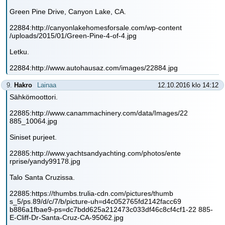
Green Pine Drive, Canyon Lake, CA.
22884:http://canyonlakehomesforsale.com/wp-content
/uploads/2015/01/Green-Pine-4-of-4.jpg
Letku.
22884:http://www.autohausaz.com/images/22884.jpg
9.
Hakro
Lainaa
12.10.2016 klo 14:12
Sähkömoottori.
22885:http://www.canammachinery.com/data/Images/22
885_10064.jpg
Siniset purjeet.
22885:http://www.yachtsandyachting.com/photos/ente
rprise/yandy99178.jpg
Talo Santa Cruzissa.
22885:https://thumbs.trulia-cdn.com/pictures/thumb
s_5/ps.89/d/c/7/b/picture-uh=d4c052765fd2142facc69
b886a1fbae9-ps=dc7bdd625a212473c033df46c8cf4cf1-22 885-
E-Cliff-Dr-Santa-Cruz-CA-95062.jpg