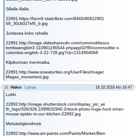
Sillalla illalla.
22891:https://farm9.staticflickr.com/8465/80822901
58_30cb027ef5_b.jpg
Juotavaa koko rahalla.
22891:http://image.slidesharecdn.com/commoditiesco
lombiaenglish3-110901190544-phpapp02/95/commoditie s-
colombia-english-3-22-728.jpg?cb=1314904068
Kilpikonnan merimatka.
22891:http://www.ioseaturtles.org/UserFiles/Image/
Magas_movement.jpg
16.
Hakro
Lainaa
18.10.2016 klo 16:47
Lukki.
22892:http://image.shutterstock.com/display_pic_wi
th_logo/326/326,1099632940,2/stock-photo-huge-hunt sman-
mouse-spider-in-our-kitchen-22892.jpg
Metsästäjänvihreä.
22892:http://www.art-paints.com/Paints/Marker/Bien