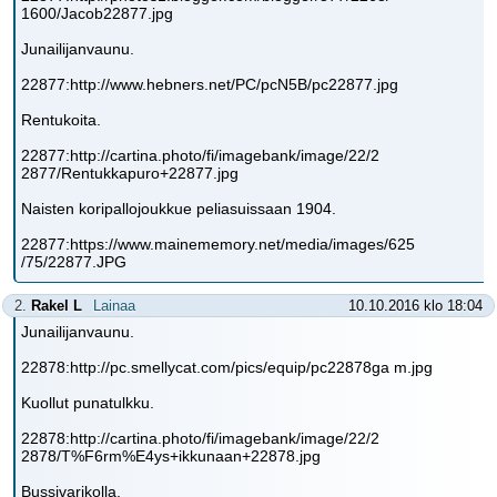
1600/Jacob22877.jpg
Junailijanvaunu.
22877:http://www.hebners.net/PC/pcN5B/pc22877.jpg
Rentukoita.
22877:http://cartina.photo/fi/imagebank/image/22/2
2877/Rentukkapuro+22877.jpg
Naisten koripallojoukkue peliasuissaan 1904.
22877:https://www.mainememory.net/media/images/625
/75/22877.JPG
2.
Rakel L
Lainaa
10.10.2016 klo 18:04
Junailijanvaunu.
22878:http://pc.smellycat.com/pics/equip/pc22878ga m.jpg
Kuollut punatulkku.
22878:http://cartina.photo/fi/imagebank/image/22/2
2878/T%F6rm%E4ys+ikkunaan+22878.jpg
Bussivarikolla.