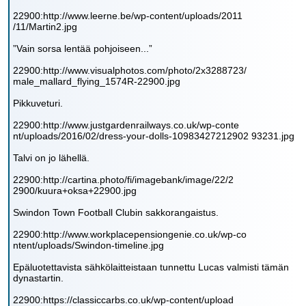
22900:http://www.leerne.be/wp-content/uploads/2011
/11/Martin2.jpg
”Vain sorsa lentää pohjoiseen...”
22900:http://www.visualphotos.com/photo/2x3288723/
male_mallard_flying_1574R-22900.jpg
Pikkuveturi.
22900:http://www.justgardenrailways.co.uk/wp-conte
nt/uploads/2016/02/dress-your-dolls-10983427212902 93231.jpg
Talvi on jo lähellä.
22900:http://cartina.photo/fi/imagebank/image/22/2
2900/kuura+oksa+22900.jpg
Swindon Town Football Clubin sakkorangaistus.
22900:http://www.workplacepensiongenie.co.uk/wp-co
ntent/uploads/Swindon-timeline.jpg
Epäluotettavista sähkölaitteistaan tunnettu Lucas valmisti tämän
dynastartin.
22900:https://classiccarbs.co.uk/wp-content/upload