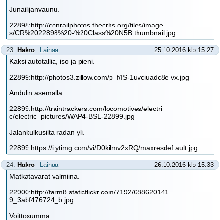
Junailijanvaunu.
22898:http://conrailphotos.thecrhs.org/files/image
s/CR%2022898%20-%20Class%20N5B.thumbnail.jpg
23.
Hakro
Lainaa
25.10.2016 klo 15:27
Kaksi autotallia, iso ja pieni.
22899:http://photos3.zillow.com/p_f/IS-1uvciuadc8e vx.jpg
Andulin asemalla.
22899:http://traintrackers.com/locomotives/electri
c/electric_pictures/WAP4-BSL-22899.jpg
Jalankulkusilta radan yli.
22899:https://i.ytimg.com/vi/D0kilmv2xRQ/maxresdef ault.jpg
24.
Hakro
Lainaa
26.10.2016 klo 15:33
Matkatavarat valmiina.
22900:http://farm8.staticflickr.com/7192/688620141
9_3abf476724_b.jpg
Voittosumma.