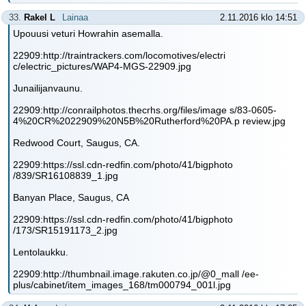
33.
Rakel L
Lainaa
2.11.2016 klo 14:51
Upouusi veturi Howrahin asemalla.
22909:http://traintrackers.com/locomotives/electri
c/electric_pictures/WAP4-MGS-22909.jpg
Junailijanvaunu.
22909:http://conrailphotos.thecrhs.org/files/image s/83-0605-
4%20CR%2022909%20N5B%20Rutherford%20PA.p review.jpg
Redwood Court, Saugus, CA.
22909:https://ssl.cdn-redfin.com/photo/41/bigphoto
/839/SR16108839_1.jpg
Banyan Place, Saugus, CA
22909:https://ssl.cdn-redfin.com/photo/41/bigphoto
/173/SR15191173_2.jpg
Lentolaukku.
22909:http://thumbnail.image.rakuten.co.jp/@0_mall /ee-
plus/cabinet/item_images_168/tm000794_001l.jpg