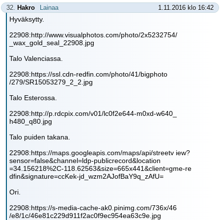
32.
Hakro
Lainaa
1.11.2016 klo 16:42
Hyväksytty.
22908:http://www.visualphotos.com/photo/2x5232754/
_wax_gold_seal_22908.jpg
Talo Valenciassa.
22908:https://ssl.cdn-redfin.com/photo/41/bigphoto
/279/SR15053279_2_2.jpg
Talo Esterossa.
22908:http://p.rdcpix.com/v01/lc0f2e644-m0xd-w640_
h480_q80.jpg
Talo puiden takana.
22908:https://maps.googleapis.com/maps/api/streetv iew?
sensor=false&channel=ldp-publicrecord&location
=34.156218%2C-118.62563&size=665x441&client=gme-re
dfin&signature=ccKek-jd_wzm2AJofBaY9q_zAfU=
Ori.
22908:https://s-media-cache-ak0.pinimg.com/736x/46
/e8/1c/46e81c229d911f2ac0f9ec954ea63c9e.jpg