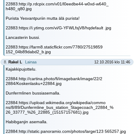
22883:http://p.rdcpix.com/v01/l0eedbe44-w0xd-w640_
h480_q80.jpg
Purista Yesvantpuriin mutta älä purista!
22883:https://i.ytimg.com/vi/G-YFWLfsjV8/hqdefault .jpg
Lancasterin bussi.
22883:https://farm8.staticflickr.com/7780/27519859
152_04b89dabd2_b.jpg
8.
Rakel L
Lainaa
12.10.2016 klo 11:46
Kajakkipujottelu.
22884:http://cartina.photo/fi/imagebank/image/22/2
2884/Koskenlasku+22884.jpg
Dunfermlinen bussiasemalla.
22884:https://upload.wikimedia.org/wikipedia/commo
ns/8/89/Dunfermline_bus_station_Stagecoach_22884_%
26_33777_%26_22885_(15157157681).jpg
Habibganjin asemalla.
22884:http://static.panoramio.com/photos/large/123 565257.jpg