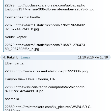
22879:http://topclassiccarsforsale.com/uploads/pho
toalbum/1977-ferrari-308-gtb-serial-number-22879-5 .jpg
Cowdenbeathin kautta.
22879:https://farm1.staticflickr.com/778/219658432
02_6774e5cf41_b.jpg
Neukkukopteri.
22879:https://farm8.staticflickr.com/7183/71276473
89_2967598f3e_b.jpg
4.
Rakel L
Lainaa
11.10.2016 klo 10:39
Elben vartta.
22880:http://www.strassenkatalog.de/plz/22880h.png
Canyon View Drive, Corona, CA.
22880:https://ssl.cdn-redfin.com/photo/45/bigphoto
/499/PW14254499_0.jpg
Asemalla.
22880:http://traintrackers.com/kk_pictures/WAP4-SR C-
22880.jpg