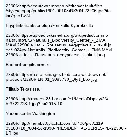
22906:http://deautovanmnopa.nl/sites/default/files
/styles/popup/public/1901-001084%20N-22906.jpg?ito
k=7qLoTw7J
Egyptinkoirankuonolepakon kallo Kyprokselta.
22906:https://upload.wikimedia.org/wikipedia/commo
ns/thumb/f/f1/Naturalis_Biodiversity_Center_-_ZMA.
MAM.22906.a_lat_-_Rousettus_aegyptiacus_-_skull.jp
eg/1024px-Naturalis_Biodiversity_Center_-_ZMA.MAM.
22906.a_lat_-_Rousettus_aegyptiacus_-_skull.jpeg
Bedford-umpikuormuri.
22906:https://hattonsimages.blob.core.windows.net/
products/22906-LN-01_3083730_Qty1_box.jpg
Tiilitalo Texasissa.
22906:http://images-23.har.com/e1/MediaDisplay/23/
hr3722223-1.jpg?ts=2015-10
Yhden sentin Washington.
22906:http://thumbs3.picclick.com/d/l400/pict/1119
89183718_/804-1c-1938-PRESIDENTIAL-SERIES-PB-22906 -
LR.jpg