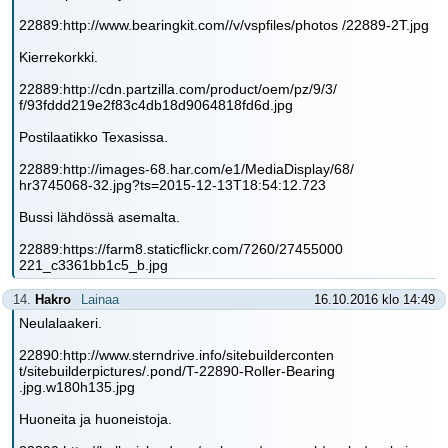
22889:http://www.bearingkit.com//v/vspfiles/photos /22889-2T.jpg
Kierrekorkki.
22889:http://cdn.partzilla.com/product/oem/pz/9/3/
f/93fddd219e2f83c4db18d9064818fd6d.jpg
Postilaatikko Texasissa.
22889:http://images-68.har.com/e1/MediaDisplay/68/
hr3745068-32.jpg?ts=2015-12-13T18:54:12.723
Bussi lähdössä asemalta.
22889:https://farm8.staticflickr.com/7260/27455000
221_c3361bb1c5_b.jpg
14.
Hakro
Lainaa
16.10.2016 klo 14:49
Neulalaakeri.
22890:http://www.sterndrive.info/sitebuilderconten
t/sitebuilderpictures/.pond/T-22890-Roller-Bearing
.jpg.w180h135.jpg
Huoneita ja huoneistoja.