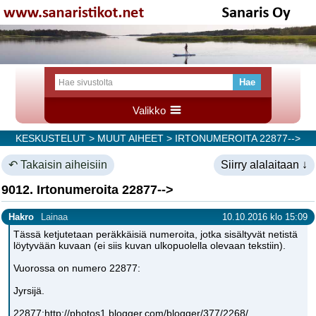
Valikko
KESKUSTELUT
>
MUUT AIHEET
> IRTONUMEROITA 22877-->
↶ Takaisin aiheisiin
Siirry alalaitaan ↓
9012. Irtonumeroita 22877-->
Hakro
Lainaa
10.10.2016 klo 15:09
Tässä ketjutetaan peräkkäisiä numeroita, jotka sisältyvät netistä
löytyvään kuvaan (ei siis kuvan ulkopuolella olevaan tekstiin).
Vuorossa on numero 22877:
Jyrsijä.
22877:http://photos1.blogger.com/blogger/377/2268/