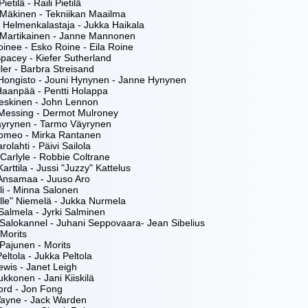
etilä - Raili Pietilä
Mäkinen - Tekniikan Maailma
 Helmenkalastaja - Jukka Haikala
 Martikainen - Janne Mannonen
inee - Esko Roine - Eila Roine
pacey - Kiefer Sutherland
ller - Barbra Streisand
Hongisto - Jouni Hynynen - Janne Hynynen
Haanpää - Pentti Holappa
Leskinen - John Lennon
Messing - Dermot Mulroney
äyrynen - Tarmo Väyrynen
omeo - Mirka Rantanen
rolahti - Päivi Sailola
Carlyle - Robbie Coltrane
arttila - Jussi "Juzzy" Kattelus
Ansamaa - Juuso Aro
li - Minna Salonen
alle" Niemelä - Jukka Nurmela
almela - Jyrki Salminen
Salokannel - Juhani Seppovaara- Jean Sibelius
Morits
Pajunen - Morits
eltola - Jukka Peltola
ewis - Janet Leigh
kkonen - Jani Kiiskilä
ord - Jon Fong
ayne - Jack Warden