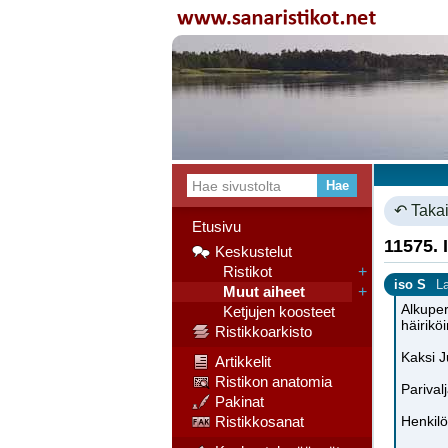
↶ Takai
Etusivu
11575. I
Keskustelut
Ristikot
+
iso S
L
Muut aiheet
+
Alkuper
Ketjujen koosteet
häirikö
Ristikkoarkisto
Kaksi J
Artikkelit
Ristikon anatomia
Parival
Pakinat
Ristikkosanat
Henkilö