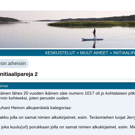
KESKUSTELUT
>
MUUT AIHEET
> INITIAALI
sin aiheisiin
nitiaalipareja 2
ainaa
äinen lähes 20 vuoden ikäinen säie numero 1017 oli jo kohtalaisen pitkä
innin kohteeksi, joten perustin uuden.
uhani Heinon alkuperäistä kategoriaa:
jakko jolla on samat nimien alkukirjaimet, esim. Teräsmiehen luojat Jer
 joka kuulu(u/i) porukkaan jolla on samat nimien alkukirjaimet, esim. M