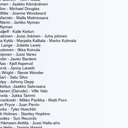
uronen - Jaakko Kämäräinen
llon - Michael Douglas
 Witte - Joanne Woodward
Maristo - Malla Malmivaara
 Niemi - Jarkko Nyman
 Nyman
ljeff - Kalle Keituri
alonen - Jussi Jokinen - Juha jokinen
a Kyttä - Marjatta Kalliala - Marko Kulmala
 Lange - Juliette Lewis
ustonen - Ilkka Koivula
ijonen - Jussi Vares
olin - Javier Bardem
as - Kjell Asperud
orck - Janny Løseth
 Wright - Stevie Wonder
Sari - Satu Silvo
elpy - Johnny Depp
belius -Jaakko Salovaara
irtanen (Darude) - Ville Valo
ivola - Jukka Tammi
rankoski - Mikko Parikka - Matti Puro
an Pryce - Juan Perón
ks - Tyler Hoechlin
ck Holmes - Stanley Hopkins
hodes - Sun Records
Hämeen-Anttila - Jussi Halla-aho
a Helin - Jasmin Hamid