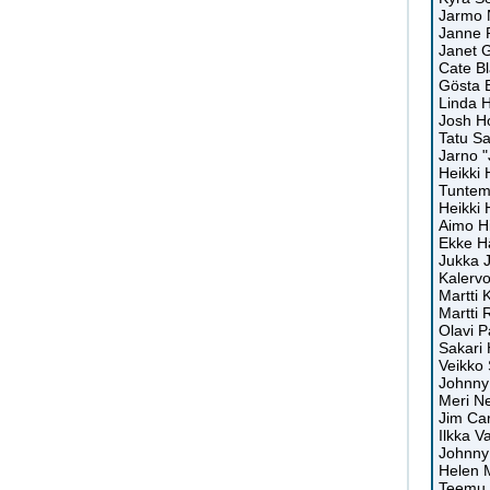
Jarmo N
Janne 
Janet 
Cate Bl
Gösta 
Linda 
Josh H
Tatu S
Jarno "
Heikki 
Tuntem
Heikki
Aimo Hi
Ekke H
Jukka J
Kalervo
Martti 
Martti
Olavi 
Sakari 
Veikko 
Johnny 
Meri N
Jim Car
Ilkka Va
Johnny
Helen 
Teemu P