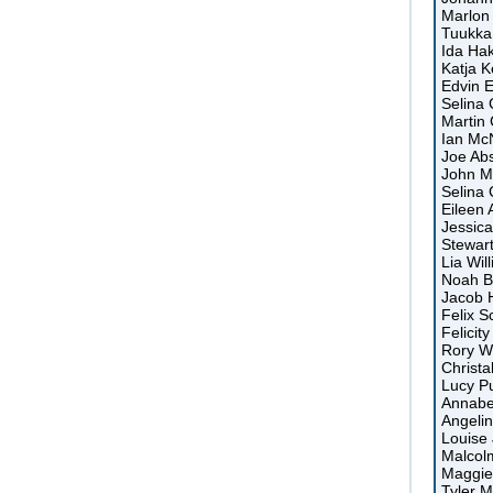
Marlon
Tuukka
Ida Hak
Katja K
Edvin 
Selina 
Martin
Ian McN
Joe Abs
John M
Selina 
Eileen 
Jessica
Stewar
Lia Wil
Noah Br
Jacob 
Felix S
Felicit
Rory Wi
Christa
Lucy P
Annabe
Angeli
Louise
Malcolm
Maggie
Tyler M