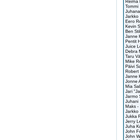
Reima Pi
Tommi 
Juhana
Jarkko
Eero Ro
Kevin S
Ben Sti
Janne 
Pentit 
Juice 
Debra 
Taru V
Mike R
Päivi Sa
Robert 
Janne K
Jonne 
Mia Sal
Jari "J
Jarmo S
Juhani 
Maks - 
Jarkko 
Jukka P
Jerry L
Juha Ku
John F
John W