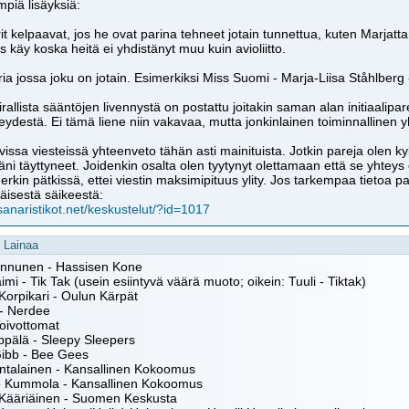
piä lisäyksiä:
it kelpaavat, jos he ovat parina tehneet jotain tunnettua, kuten Marjatta 
iis käy koska heitä ei yhdistänyt muu kuin avioliitto.
ia jossa joku on jotain. Esimerkiksi Miss Suomi - Marja-Liisa Ståhlberg 
irallista sääntöjen livennystä on postattu joitakin saman alan initiaa
eydestä. Ei tämä liene niin vakavaa, mutta jonkinlainen toiminnallinen y
issa viesteissä yhteenveto tähän asti mainituista. Jotkin pareja olen ky
äni täyttyneet. Joidenkin osalta olen tyytynyt olettamaan että se yhtey
rkin pätkissä, ettei viestin maksimipituus ylity. Jos tarkempaa tietoa pa
äisestä säikeestä:
/sanaristikot.net/keskustelut/?id=1017
Lainaa
Kinnunen - Hassisen Kone
aimi - Tik Tak (usein esiintyvä väärä muoto; oikein: Tuuli - Tiktak)
Korpikari - Oulun Kärpät
- Nerdee
Toivottomat
ppälä - Sleepy Sleepers
Gibb - Bee Gees
ntalainen - Kansallinen Kokoomus
o Kummola - Kansallinen Kokoomus
Kääriäinen - Suomen Keskusta