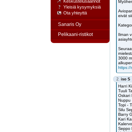
Keskustelusäännöt
Myöhem
Yleisiä kysymyksiä
Aviopar
Ota yhteyttä
eivät s
Sanaris Oy
Kategor
Pelikaani-ristikot
Ilman v
asiayht
Seuraav
mielest
3000 me
alkuper
https:/
2.
iso S
Harri 
Tuuli T
Oskari 
Nuppu 
Topi - 
Silu Se
Barry 
Kari Ka
Kalerv
Seppo 