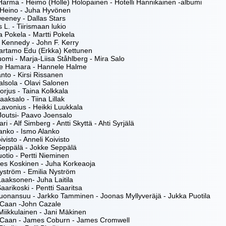
Harma - Heimo (Holle) Holopainen - Hotelli Hannikainen -albumi
 Heino - Juha Hyvönen
eeney - Dallas Stars
L. - Tiirismaan lukio
a Pokela - Martti Pokela
 Kennedy - John F. Kerry
artamo Edu (Erkka) Kettunen
omi - Marja-Liisa Ståhlberg - Mira Salo
e Hamara - Hannele Halme
anto - Kirsi Rissanen
alsola - Olavi Salonen
orjus - Taina Kolkkala
aaksalo - Tiina Lillak
Lavonius - Heikki Luukkala
Joutsi- Paavo Joensalo
ri - Alf Simberg - Antti Skyttä - Ahti Syrjälä
lanko - Ismo Alanko
ivisto - Anneli Koivisto
Seppälä - Jokke Seppälä
otio - Pertti Nieminen
es Koskinen - Juha Korkeaoja
yström - Emilia Nyström
aaksonen- Juha Laitila
Saarikoski - Pentti Saaritsa
uonansuu - Jarkko Tamminen - Joonas Myllyveräjä - Jukka Puotila
Caan -John Cazale
iikkulainen - Jani Mäkinen
Caan - James Coburn - James Cromwell