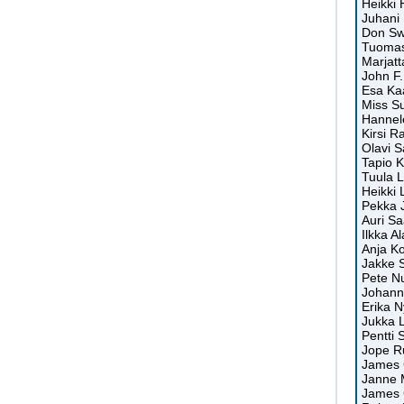
Heikki 
Juhani
Don Sw
Tuomas 
Marjatt
John F.
Esa Ka
Miss Su
Hannel
Kirsi R
Olavi S
Tapio K
Tuula L
Heikki 
Pekka 
Auri Saa
Ilkka A
Anja Ko
Jakke 
Pete Nu
Johann
Erika N
Jukka L
Pentti 
Jope R
James 
Janne M
James 