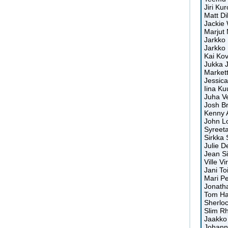
Jiri K
Matt Di
Jackie
Marjut 
Jarkko
Jarkko
Kai Kova
Jukka J
Markett
Jessica
Iina Ku
Juha Ve
Josh Br
Kenny A
John L
Syreeta
Sirkka 
Julie D
Jean Si
Ville V
Jani To
Mari Pe
Jonath
Tom Han
Sherlo
Slim R
Jaakko 
Johann