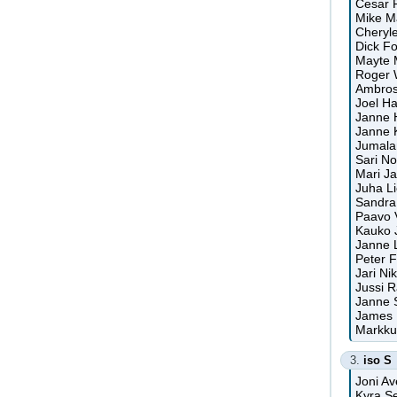
Cesar 
Mike M
Cheryle
Dick F
Mayte 
Roger W
Ambrosi
Joel Ha
Janne 
Janne 
Jumalan
Sari N
Mari Ja
Juha Li
Sandra
Paavo V
Kauko J
Janne L
Peter F
Jari Ni
Jussi 
Janne S
James 
Markku
3.
iso S
Joni Av
Kyra Se