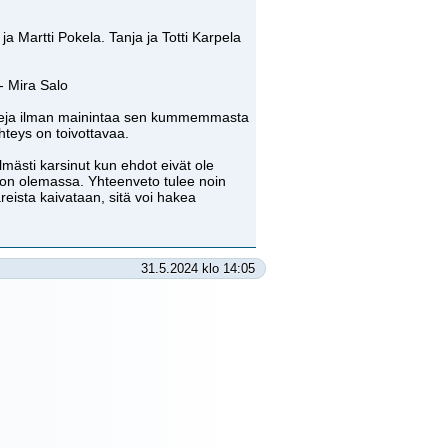
ja Martti Pokela. Tanja ja Totti Karpela
- Mira Salo
lipareja ilman mainintaa sen kummemmasta
hteys on toivottavaa.
lmästi karsinut kun ehdot eivät ole
s on olemassa. Yhteenveto tulee noin
reista kaivataan, sitä voi hakea
31.5.2024 klo 14:05