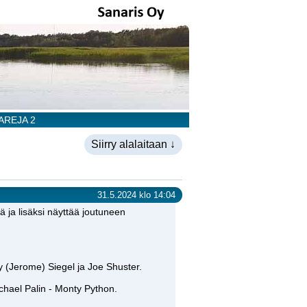
PAREJA 2
Siirry alalaitaan ↓
31.5.2024 klo 14:04
 ja lisäksi näyttää joutuneen
ry (Jerome) Siegel ja Joe Shuster.
ichael Palin - Monty Python.