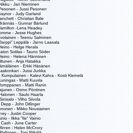
ikku - Jari Nieminen
Pesonen - Jussi Pesonen
Gaynor - Judy Garland
anchett - Christian Bale
Brännäs - Gunnar Bärlund
Hamilton -Lena Headey
omme - Jesse Hughes
avolainen - Teemu Salminen
Jarppi" Leppälä - Jarno Laasala
Heino - Helge Herala
aton Sotilas - Tauno Söder
 Heino - Helena Hänninen
ltunen - Anja Hatakka
ämäläinen - Erkki Häsänen
aakonkari - Jussi Jurkka
 Kumpulainen - Kalevi Kahra - Kosti Klemelä
Kuningas - Matti Kuusla
 Romppanen - Matti Ranin
Pajunen - Osmo Pöntinen
Halonen - Saulo Haarla
Sinisalo - Vilho Siivola
Depp - John Dillinger
enonen - Mikko Nousiainen
rey - Justin Cooper
inio - Ilkka "Ile" Vainio
 Cash - June Carter
Mirren - Helen McCrory
allonen - Toni Pitkälä