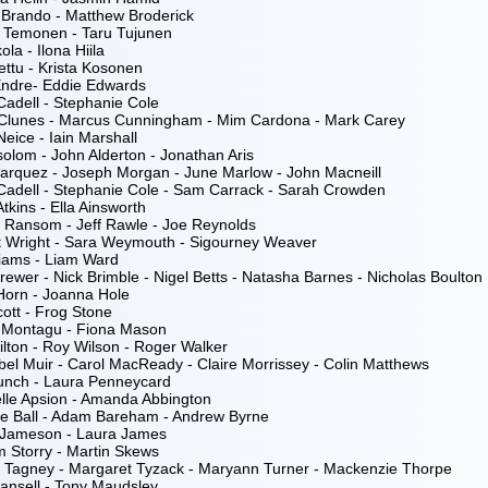
 Brando - Matthew Broderick
 Temonen - Taru Tujunen
ola - Ilona Hiila
ettu - Krista Kosonen
Endre- Eddie Edwards
Cadell - Stephanie Cole
 Clunes - Marcus Cunningham - Mim Cardona - Mark Carey
eice - Iain Marshall
olom - John Alderton - Jonathan Aris
arquez - Joseph Morgan - June Marlow - John Macneill
Cadell - Stephanie Cole - Sam Carrack - Sarah Crowden
Atkins - Ella Ainsworth
 Ransom - Jeff Rawle - Joe Reynolds
t Wright - Sara Weymouth - Sigourney Weaver
liams - Liam Ward
ewer - Nick Brimble - Nigel Betts - Natasha Barnes - Nicholas Boulton
Horn - Joanna Hole
cott - Frog Stone
y Montagu - Fiona Mason
lton - Roy Wilson - Roger Walker
bel Muir - Carol MacReady - Claire Morrissey - Colin Matthews
unch - Laura Penneycard
lle Apsion - Amanda Abbington
ne Ball - Adam Bareham - Andrew Byrne
 Jameson - Laura James
 Storry - Martin Skews
 Tagney - Margaret Tyzack - Maryann Turner - Mackenzie Thorpe
ansell - Tony Maudsley