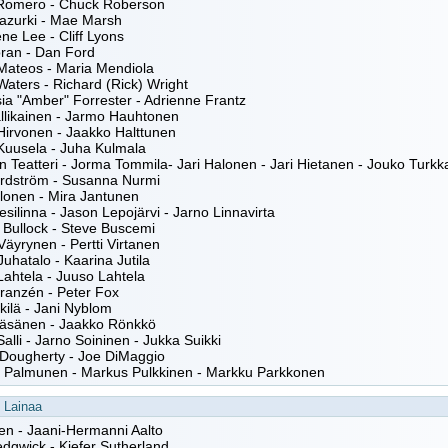
Romero - Chuck Roberson
azurki - Mae Marsh
ne Lee - Cliff Lyons
oran - Dan Ford
Mateos - Maria Mendiola
aters - Richard (Rick) Wright
a "Amber" Forrester - Adrienne Frantz
llikainen - Jarmo Hauhtonen
Hirvonen - Jaakko Halttunen
Kuusela - Juha Kulmala
 Teatteri - Jorma Tommila- Jari Halonen - Jari Hietanen - Jouko Turkk
ordström - Susanna Nurmi
lonen - Mira Jantunen
esilinna - Jason Lepojärvi - Jarno Linnavirta
 Bullock - Steve Buscemi
äyrynen - Pertti Virtanen
uhatalo - Kaarina Jutila
ahtela - Juuso Lahtela
ranzén - Peter Fox
kkilä - Jani Nyblom
Räsänen - Jaakko Rönkkö
alli - Jarno Soininen - Jukka Suikki
Dougherty - Joe DiMaggio
 Palmunen - Markus Pulkkinen - Markku Parkkonen
Lainaa
en - Jaani-Hermanni Aalto
dgwick - Kiefer Sutherland