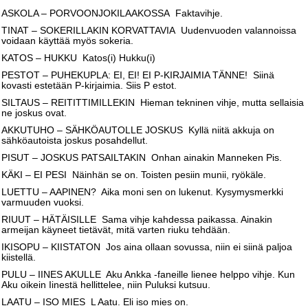
ASKOLA – PORVOONJOKILAAKOSSA Faktavihje.
TINAT – SOKERILLAKIN KORVATTAVIA Uudenvuoden valannoissa
voidaan käyttää myös sokeria.
KATOS – HUKKU Katos(i) Hukku(i)
PESTOT – PUHEKUPLA: EI, EI! EI P-KIRJAIMIA TÄNNE! Siinä
kovasti estetään P-kirjaimia. Siis P estot.
SILTAUS – REITITTIMILLEKIN Hieman tekninen vihje, mutta sellaisia
ne joskus ovat.
AKKUTUHO – SÄHKÖAUTOLLE JOSKUS Kyllä niitä akkuja on
sähköautoista joskus posahdellut.
PISUT – JOSKUS PATSAILTAKIN Onhan ainakin Manneken Pis.
KÄKI – EI PESI Näinhän se on. Toisten pesiin munii, ryökäle.
LUETTU – AAPINEN? Aika moni sen on lukenut. Kysymysmerkki
varmuuden vuoksi.
RIUUT – HÄTÄISILLE Sama vihje kahdessa paikassa. Ainakin
armeijan käyneet tietävät, mitä varten riuku tehdään.
IKISOPU – KIISTATON Jos aina ollaan sovussa, niin ei siinä paljoa
kiistellä.
PULU – IINES AKULLE Aku Ankka -faneille lienee helppo vihje. Kun
Aku oikein Iinestä hellittelee, niin Puluksi kutsuu.
LAATU – ISO MIES L Aatu. Eli iso mies on.