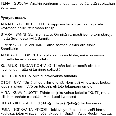
TENA – SUOJAA Ainakin vanhemmat saattavat tietää, että suojaahan
se antaa.
Pystysuoraan:
ATRAPPI - HOUKUTTELEE Atrappi matkii lintujen ääniä ja sitä
käytetään houkuttelemaan lintuja.
STARA - SANNI Sanni on stara. On niitä varmasti isompiakin staroja,
mutta Suomessa kyllä Sannikin.
ORANSSI - HIUSVÄRIKIN Tämä saattaa joskus olla tuolla
Sannillakin...
ALOHA - HEI TOISIN Havaijilla sanotaan Aloha, mikä on varsin
tunnettu tervehdys muuallakin.
SULATUS - RUOAN KOHTALO Tämän keksimisestä olin itse
huvittunut, mutta ei tarvinne selitystä.
BODIT - KROPPIA Aika suoraviivaista tämäkin.
OTOT - 57V Tämä aiheutti ihmettelyä. Normaali vihjetyyppi, luetaan
lopusta alkuun. V75 on totopeli, eli toto takaapäin on otot.
MIRA - KUVA: ”LUOTI” Tähän on joku voinut kokeilla ”KUTI”, mutta
silloin mennään metsään. Mira Luoti kyseessä.
ULLAT - IKKU- -ITKO (P)ikku(p)ulla ja (P)ulla(p)itko kyseessä.
PASA - ROKKAA TAI YKCOR Rokkiyhtye Pasa ei ole vielä hirmu
kuuluisa, joten vihjaus myös takaperin räppärin Asap Rockyn kautta.