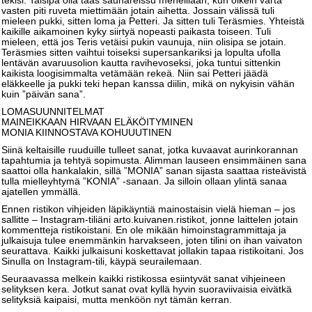
tekisi. Taisipa olla taas saunareissu meneillään, kun oikein varta
vasten piti ruveta miettimään jotain aihetta. Jossain välissä tuli
mieleen pukki, sitten loma ja Petteri. Ja sitten tuli Teräsmies. Yhteistä
kaikille aikamoinen kyky siirtyä nopeasti paikasta toiseen. Tuli
mieleen, että jos Teris vetäisi pukin vaunuja, niin olisipa se jotain.
Teräsmies sitten vaihtui toiseksi supersankariksi ja lopulta ufolla
lentävän avaruusolion kautta ravihevoseksi, joka tuntui sittenkin
kaikista loogisimmalta vetämään rekeä. Niin sai Petteri jäädä
eläkkeelle ja pukki teki hepan kanssa diilin, mikä on nykyisin vähän
kuin ”päivän sana”.
LOMASUUNNITELMAT
MAINEIKKAAN HIRVAAN ELÄKÖITYMINEN
MONIA KIINNOSTAVA KOHUUUTINEN
Siinä keltaisille ruuduille tulleet sanat, jotka kuvaavat aurinkorannan
tapahtumia ja tehtyä sopimusta. Alimman lauseen ensimmäinen sana
saattoi olla hankalakin, sillä ”MONIA” sanan sijasta saattaa risteävistä
tulla mielleyhtymä ”KONIA” -sanaan. Ja silloin ollaan ylintä sanaa
ajatellen ymmällä.
Ennen ristikon vihjeiden läpikäyntiä mainostaisin vielä hieman – jos
sallitte – Instagram-tiliäni arto.kuivanen.ristikot, jonne laittelen jotain
kommentteja ristikoistani. En ole mikään himoinstagrammittaja ja
julkaisuja tulee enemmänkin harvakseen, joten tilini on ihan vaivaton
seurattava. Kaikki julkaisuni koskettavat jollakin tapaa ristikoitani. Jos
Sinulla on Instagram-tili, käypä seurailemaan.
Seuraavassa melkein kaikki ristikossa esiintyvät sanat vihjeineen
selityksen kera. Jotkut sanat ovat kyllä hyvin suoraviivaisia eivätkä
selityksiä kaipaisi, mutta menköön nyt tämän kerran.