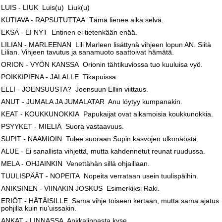
LUIS - LIUK Luis(u) Liuk(u)
KUTIAVA - RAPSUTUTTAA Tämä lienee aika selvä.
EKSÄ - EI NYT Entinen ei tietenkään enää.
LILIAN - MARLEENAN Lili Marleen lisättynä vihjeen lopun AN. Siitä
Lilian. Vihjeen tavutus ja sanamuoto saattoivat hämätä.
ORION - VYÖN KANSSA Orionin tähtikuviossa tuo kuuluisa vyö.
POIKKIPIENA - JALALLE Tikapuissa.
ELLI - JOENSUUSTA? Joensuun Elliin viittaus.
ANUT - JUMALA JA JUMALATAR Anu löytyy kumpanakin.
KEAT - KOUKKUNOKKIA Papukaijat ovat aikamoisia koukkunokkia.
PSYYKET - MIELIÄ Suora vastaavuus.
SUPIT - NAAMIOIN Tulee suoraan Supin kasvojen ulkonäöstä.
ALUE - Ei sanallista vihjettä, mutta kahdennetut reunat ruudussa.
MELA - OHJAINKIN Venettähän sillä ohjaillaan.
TUULISPÄÄT - NOPEITA Nopeita verrataan usein tuulispäihin.
ANIKSINEN - VIINAKIN JOSKUS Esimerkiksi Raki.
ERIÖT - HÄTÄISILLE Sama vihje toiseen kertaan, mutta sama ajatus
pohjilla kuin riu'uissakin.
ANKAT - LINNASSA Ankkalinnasta kyse.