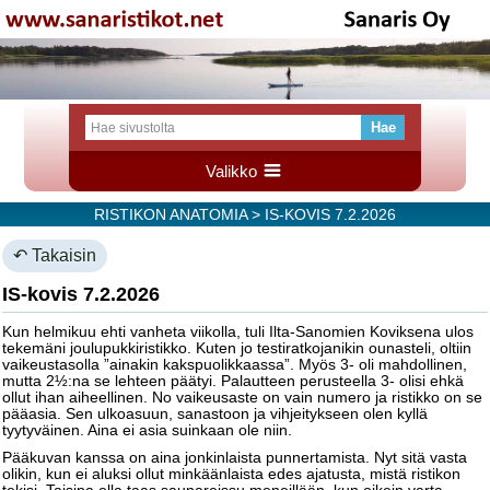
Valikko
RISTIKON ANATOMIA
> IS-KOVIS 7.2.2026
↶ Takaisin
IS-kovis 7.2.2026
Kun helmikuu ehti vanheta viikolla, tuli Ilta-Sanomien Koviksena ulos
tekemäni joulupukkiristikko. Kuten jo testiratkojanikin ounasteli, oltiin
vaikeustasolla ”ainakin kakspuolikkaassa”. Myös 3- oli mahdollinen,
mutta 2½:na se lehteen päätyi. Palautteen perusteella 3- olisi ehkä
ollut ihan aiheellinen. No vaikeusaste on vain numero ja ristikko on se
pääasia. Sen ulkoasuun, sanastoon ja vihjeitykseen olen kyllä
tyytyväinen. Aina ei asia suinkaan ole niin.
Pääkuvan kanssa on aina jonkinlaista punnertamista. Nyt sitä vasta
olikin, kun ei aluksi ollut minkäänlaista edes ajatusta, mistä ristikon