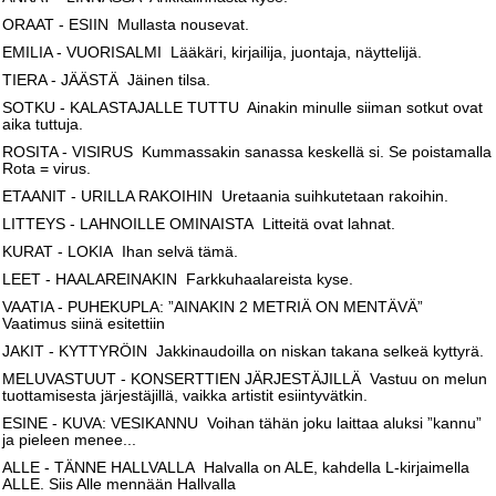
ORAAT - ESIIN Mullasta nousevat.
EMILIA - VUORISALMI Lääkäri, kirjailija, juontaja, näyttelijä.
TIERA - JÄÄSTÄ Jäinen tilsa.
SOTKU - KALASTAJALLE TUTTU Ainakin minulle siiman sotkut ovat
aika tuttuja.
ROSITA - VISIRUS Kummassakin sanassa keskellä si. Se poistamalla
Rota = virus.
ETAANIT - URILLA RAKOIHIN Uretaania suihkutetaan rakoihin.
LITTEYS - LAHNOILLE OMINAISTA Litteitä ovat lahnat.
KURAT - LOKIA Ihan selvä tämä.
LEET - HAALAREINAKIN Farkkuhaalareista kyse.
VAATIA - PUHEKUPLA: ”AINAKIN 2 METRIÄ ON MENTÄVÄ”
Vaatimus siinä esitettiin
JAKIT - KYTTYRÖIN Jakkinaudoilla on niskan takana selkeä kyttyrä.
MELUVASTUUT - KONSERTTIEN JÄRJESTÄJILLÄ Vastuu on melun
tuottamisesta järjestäjillä, vaikka artistit esiintyvätkin.
ESINE - KUVA: VESIKANNU Voihan tähän joku laittaa aluksi ”kannu”
ja pieleen menee...
ALLE - TÄNNE HALLVALLA Halvalla on ALE, kahdella L-kirjaimella
ALLE. Siis Alle mennään Hallvalla