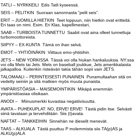
TATLI – NYRKKEILI Edis Tatli kyseessä.
SEIS – PELITKIN Suoraan sanonnasta ”pelit seis”.
ERIT – JUOMILLA HIETKIN Teet loppuun, niin hietkin ovat eritteitä.
Eri taas on nimi. Esim. Eri Klas, kapellimestari,
SAAB – TURBOISTA TUNNETTU Saabit ovat aina olleet tunnettuja
turbomoottoreista.
SIIPYY – EX-KUNTA Tämä on ihan selvä.
EMOT – YHTIÖINÄKIN Viittaus emo-yhtiöihin.
JETS – NEW YORKISSA Tässä voi olla hiukan hankaluuksia. NY:ssa
voi olla Mets tai Jets. Mets on baseball joukkue, Jets amerikkalaista
jalkapalloa. Kuitenkin risteävän takia tähän sopii vain JETS.
TALOMAALI – PERINTEISESTI PUNAINEN Punamultaahan sitä on
vedetty seiniin ja sitä matkien myös muuta punaista.
YMPÄRISTÖASIA – MAISEMOINTIKIN Mikäpä enemmän
ympäristöasiaa olisikaan.
ANODI – Miinusmerkki kuvastaa negatiivisuutta.
AVATA – PUHEKUPLAT: NO, ERVE! ERVE! Tästä pidin itse. Selvästi
siinä tavataan ja tervehditään. Siis (t)avata.
NAFTAT – TANKKEIHIN Sinnehän ne dieselit menevät.
TAAS – ALKUALA Tästä puuttuu P molemmista siis TA(p)AS ja
ALKU(p)ALA