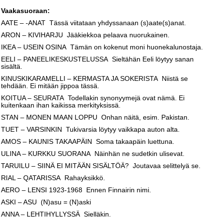
Vaakasuoraan:
AATE – -ANAT Tässä viitataan yhdyssanaan (s)aate(s)anat.
ARON – KIVIHARJU Jääkiekkoa pelaava nuorukainen.
IKEA – USEIN OSINA Tämän on kokenut moni huonekalunostaja.
EELI – PANEELIKESKUSTELUSSA Sieltähän Eeli löytyy sanan
sisältä.
KINUSKIKARAMELLI – KERMASTA JA SOKERISTA Niistä se
tehdään. Ei mitään jippoa tässä.
KOITUA – SEURATA Todellakin synonyymejä ovat nämä. Ei
kuitenkaan ihan kaikissa merkityksissä.
STAN – MONEN MAAN LOPPU Onhan näitä, esim. Pakistan.
TUET – VARSINKIN Tukivarsia löytyy vaikkapa auton alta.
AMOS – KAUNIS TAKAAPÄIN Soma takaapäin luettuna.
ULINA – KURKKU SUORANA Näinhän ne sudetkin ulisevat.
TARUILU – SIINÄ EI MITÄÄN SISÄLTÖÄ? Joutavaa selittelyä se.
RIAL – QATARISSA Rahayksikkö.
AERO – LENSI 1923-1968 Ennen Finnairin nimi.
ASKI – ASU (N)asu = (N)aski
ANNA – LEHTIHYLLYSSÄ Sielläkin.