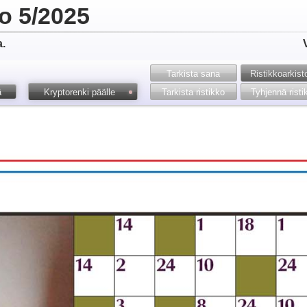
to 5/2025
a.
Tarkista sana
Ristikko­arkis
ä
Kryptorenki päälle
Tarkista ristikko
Tyhjennä risti