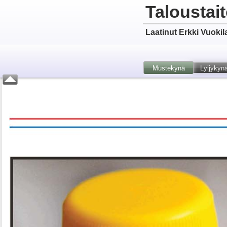
Taloustai
Laatinut Erkki Vuokil
Mustekynä
Lyijykyn