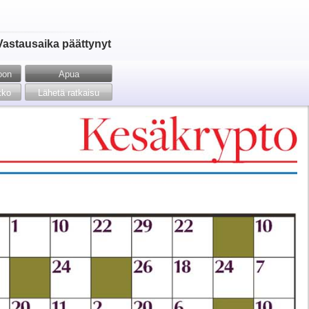
Vastausaika päättynyt
toon
Apua
kko
Lähetä ratkaisu