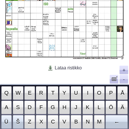
Lataa ristikko
+
-
Q
W
E
R
T
Y
U
I
O
P
Å
A
S
D
F
G
H
J
K
L
Ö
Ä
Ü
Š
Z
X
C
V
B
N
M
←