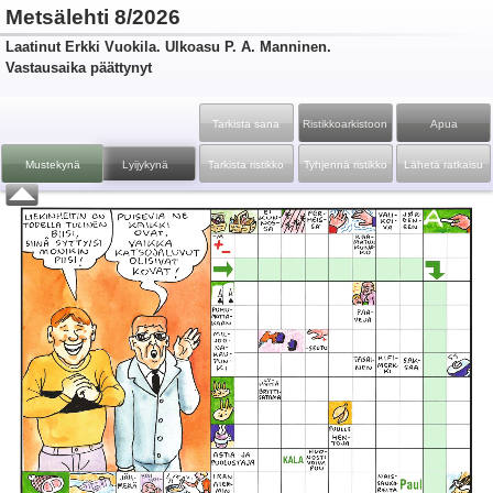
Metsälehti 8/2026
Laatinut Erkki Vuokila. Ulkoasu P. A. Manninen.
Vastausaika päättynyt
Tarkista sana
Ristikko­arkistoon
Apua
Mustekynä
Lyijykynä
Tarkista ristikko
Tyhjennä ristikko
Lähetä ratkaisu