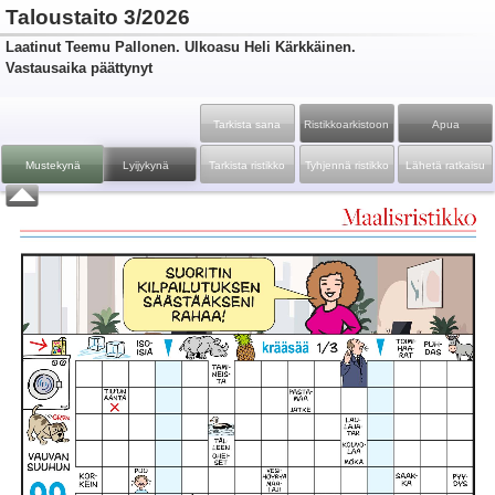
Taloustaito 3/2026
Laatinut Teemu Pallonen. Ulkoasu Heli Kärkkäinen.
Vastausaika päättynyt
Tarkista sana
Ristikko­arkistoon
Apua
Mustekynä
Lyijykynä
Tarkista ristikko
Tyhjennä ristikko
Lähetä ratkaisu