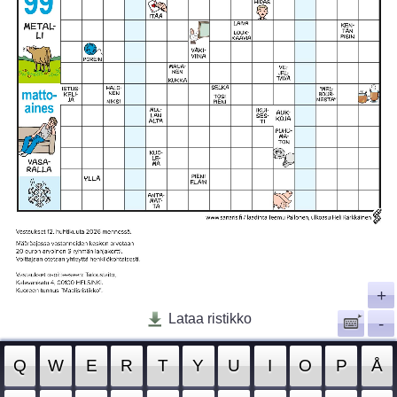
+
Lataa ristikko
-
Q
W
E
R
T
Y
U
I
O
P
Å