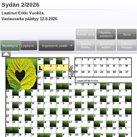
Sydän 2/2026
Laatinut Erkki Vuokila.
Vastausaika päättyy 12.8.2026
Ristikko­
Tarkista sana
Apua
arkistoon
Tarkista
Tyhjennä
Lähetä
Mustekynä
Lyijykynä
Kryptorenki päälle
ristikko
ristikko
ratkaisu