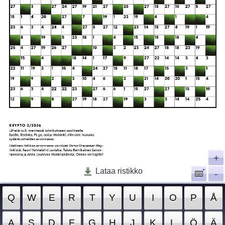
+
Lataa ristikko
-
Q
W
E
R
T
Y
U
I
O
P
Å
A
S
D
F
G
H
J
K
L
Ö
Ä